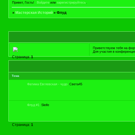
Привет, Гость!
Войдите
или
зарегистрируйтесь
.
»
Мастерская Историй
»
Флуд
Приветствуем тебя на фору
Для участия в конференци
Страница:
1
Тема
Фатима Евглевская - чудо
Света45
Флуд #1
Sleife
Страница:
1