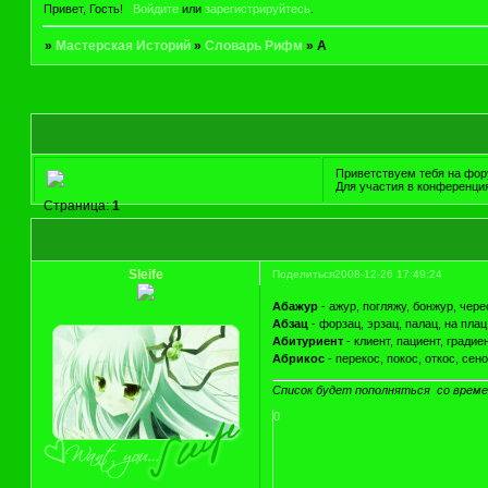
Привет, Гость!
Войдите
или
зарегистрируйтесь
.
»
Мастерская Историй
»
Словарь Рифм
»
А
Приветствуем тебя на фору
Для участия в конференци
Страница:
1
Sleife
Поделиться
2008-12-26 17:49:24
Абажур
- ажур, погляжу, бонжур, чере
Абзац
- форзац, эрзац, палац, на плац
Абитуриент
- клиент, пациент, градие
Абрикос
- перекос, покос, откос, сено
Список будет пополняться со време
0