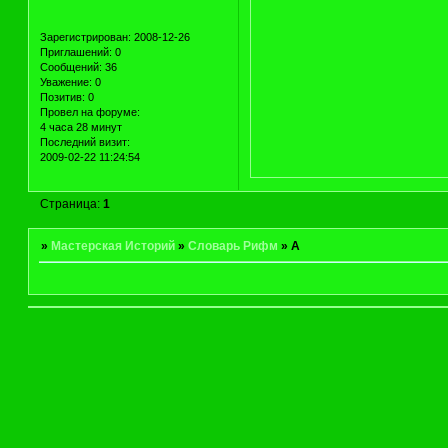
Зарегистрирован
: 2008-12-26
Приглашений:
0
Сообщений:
36
Уважение:
0
Позитив:
0
Провел на форуме:
4 часа 28 минут
Последний визит:
2009-02-22 11:24:54
Страница:
1
»
Мастерская Историй
»
Словарь Рифм
»
А